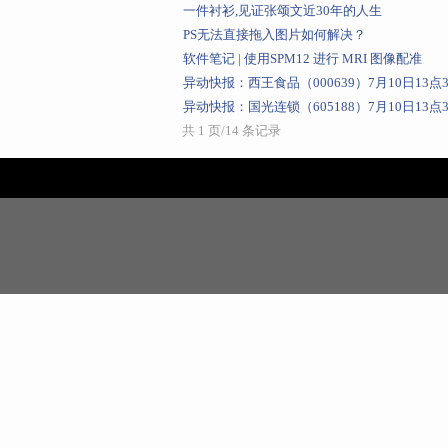
一件衬衫,见证张颂文近30年的人生
PS无法直接拖入图片如何解决？
软件笔记 | 使用SPM12 进行 MRI 图像配准
异动快报：西王食品（000639）7月10日13
异动快报：国光连锁（605188）7月10日13
共 1 页/14 条记录