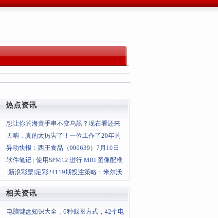
热点资讯
想让你的海黄手串不变乌黑？现在看还来
得及
天呐，真的太厉害了！一位工作了20年的
电脑高手毫无保留得肺腑直言
异动快报：西王食品（000639）7月10日
13点34分触及涨停
软件笔记 | 使用SPM12 进行 MRI 图像配准
[新浪彩票]足彩24119期投注策略：米尔沃
尔坐和望赢
相关资讯
电脑键盘知识大全，6种截图方式，42个电