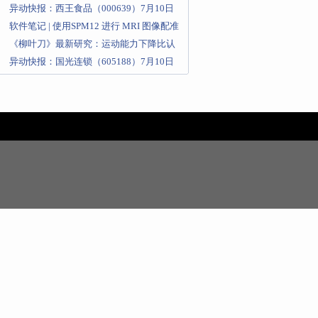
脑快捷键，建议保存学习
异动快报：西王食品（000639）7月10日
13点34分触及涨停
软件笔记 | 使用SPM12 进行 MRI 图像配准
《柳叶刀》最新研究：运动能力下降比认
知衰退早10年
异动快报：国光连锁（605188）7月10日
13点33分触及涨停