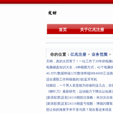
首页
关于亿兆注册
你的位置：
亿兆注册
>
业务范围
>
天呐，真的太厉害了！一位工作了20年的电
电脑键盘知识大全，6种截图方式，42个电脑
4G DTU数据终端 LTE数传终端MR400D工
适合通勤工作和锻炼的3款蓝牙耳机
结婚后，一个男人若是能为你做到这几点，你
《柳叶刀》最新研究：运动能力下降比认知衰退
[新浪彩票]足彩24119期投注策略：米尔沃尔
[新浪彩票]足彩24119期盈亏指数：博德闪耀
想让你的海黄手串不变乌黑？现在看还来得及