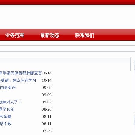
业务范围
最新动态
联系我们
脑高手毫无保留得肺腑直言
10-14
快捷键，建议保存学习
10-14
业路由器测评
09-09
09-09
就嫁对人了！
09-02
早10年
08-26
坐和望赢
08-11
客场不败
08-11
07-29